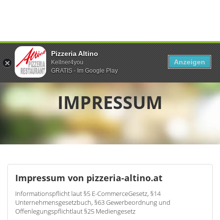
Pizzeria Altino
Anzeigen
Kellner4you
GRATIS - Im Google Play
IMPRESSUM
Impressum von pizzeria-altino.at
Informationspflicht laut §5 E-CommerceGesetz, §14
Unternehmensgesetzbuch, §63 Gewerbeordnung und
Offenlegungspflichtlaut §25 Mediengesetz