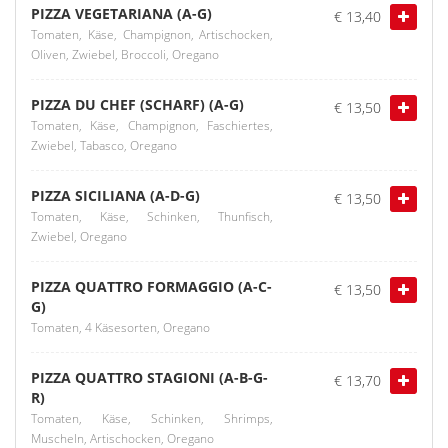
PIZZA VEGETARIANA (A-G)
€ 13,40
Tomaten, Käse, Champignon, Artischocken,
Oliven, Zwiebel, Broccoli, Oregano
PIZZA DU CHEF (SCHARF) (A-G)
€ 13,50
Tomaten, Käse, Champignon, Faschiertes,
Zwiebel, Tabasco, Oregano
PIZZA SICILIANA (A-D-G)
€ 13,50
Tomaten, Käse, Schinken, Thunfisch,
Zwiebel, Oregano
PIZZA QUATTRO FORMAGGIO (A-C-
€ 13,50
G)
Tomaten, 4 Käsesorten, Oregano
PIZZA QUATTRO STAGIONI (A-B-G-
€ 13,70
R)
Tomaten, Käse, Schinken, Shrimps,
Muscheln, Artischocken, Oregano