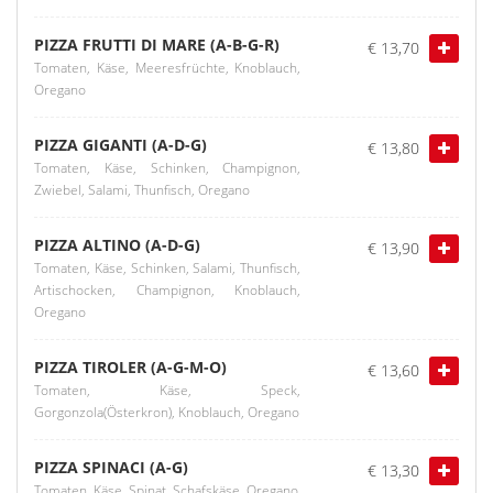
PIZZA FRUTTI DI MARE (A-B-G-R)
€ 13,70
Tomaten, Käse, Meeresfrüchte, Knoblauch,
Oregano
PIZZA GIGANTI (A-D-G)
€ 13,80
Tomaten, Käse, Schinken, Champignon,
Zwiebel, Salami, Thunfisch, Oregano
PIZZA ALTINO (A-D-G)
€ 13,90
Tomaten, Käse, Schinken, Salami, Thunfisch,
Artischocken, Champignon, Knoblauch,
Oregano
PIZZA TIROLER (A-G-M-O)
€ 13,60
Tomaten, Käse, Speck,
Gorgonzola(Österkron), Knoblauch, Oregano
PIZZA SPINACI (A-G)
€ 13,30
Tomaten, Käse, Spinat, Schafskäse, Oregano