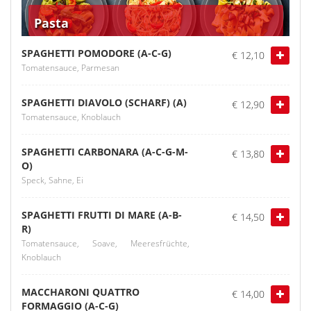
Pasta
SPAGHETTI POMODORE (A-C-G)
€ 12,10
Tomatensauce, Parmesan
SPAGHETTI DIAVOLO (SCHARF) (A)
€ 12,90
Tomatensauce, Knoblauch
SPAGHETTI CARBONARA (A-C-G-M-
€ 13,80
O)
Speck, Sahne, Ei
SPAGHETTI FRUTTI DI MARE (A-B-
€ 14,50
R)
Tomatensauce, Soave, Meeresfrüchte,
Knoblauch
MACCHARONI QUATTRO
€ 14,00
FORMAGGIO (A-C-G)