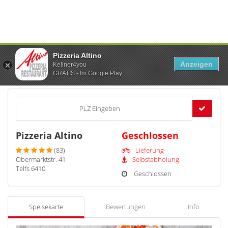
Pizzeria Altino
Anzeigen
Kellner4you
GRATIS - Im Google Play
PLZ Eingeben
Pizzeria Altino
Geschlossen
(83)
Lieferung
Obermarktstr. 41
Selbstabholung
Telfs 6410
Geschlossen
Speisekarte
Bewertungen
Info