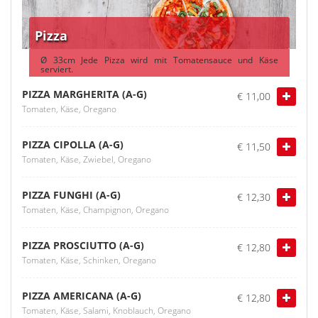
Pizza
Ø 33cm Jede Pizza wird mit Tomatensauce und Käse
serviert.
PIZZA MARGHERITA (A-G)
€ 11,00
Tomaten, Käse, Oregano
PIZZA CIPOLLA (A-G)
€ 11,50
Tomaten, Käse, Zwiebel, Oregano
PIZZA FUNGHI (A-G)
€ 12,30
Tomaten, Käse, Champignon, Oregano
PIZZA PROSCIUTTO (A-G)
€ 12,80
Tomaten, Käse, Schinken, Oregano
PIZZA AMERICANA (A-G)
€ 12,80
Tomaten, Käse, Salami, Knoblauch, Oregano