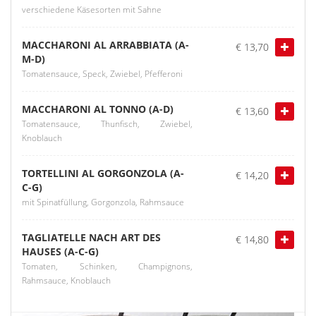
verschiedene Käsesorten mit Sahne
MACCHARONI AL ARRABBIATA (A-
€ 13,70
M-D)
Tomatensauce, Speck, Zwiebel, Pfefferoni
MACCHARONI AL TONNO (A-D)
€ 13,60
Tomatensauce, Thunfisch, Zwiebel,
Knoblauch
TORTELLINI AL GORGONZOLA (A-
€ 14,20
C-G)
mit Spinatfüllung, Gorgonzola, Rahmsauce
TAGLIATELLE NACH ART DES
€ 14,80
HAUSES (A-C-G)
Tomaten, Schinken, Champignons,
Rahmsauce, Knoblauch