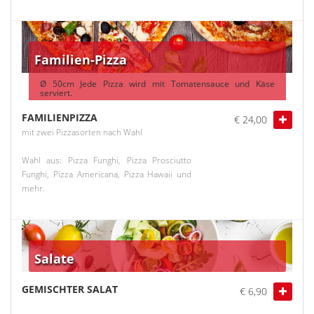
Familien-Pizza
Ø 50cm Jede Pizza wird mit Tomatensauce und Käse
serviert.
FAMILIENPIZZA
€ 24,00
mit zwei Pizzasorten nach Wahl
Wahl aus: Pizza Funghi, Pizza Prosciutto
Funghi, Pizza Americana, Pizza Hawaii und
mehr.
Salate
GEMISCHTER SALAT
€ 6,90