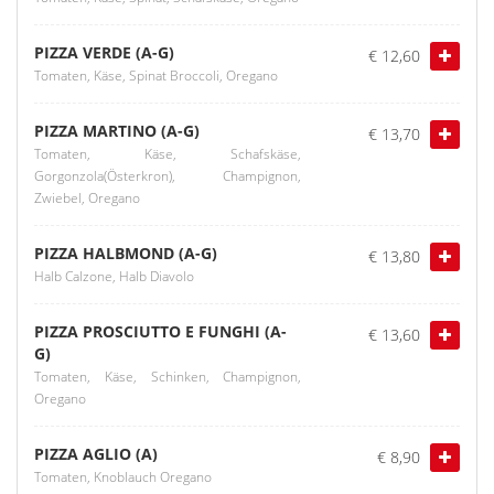
PIZZA VERDE (A-G)
€ 12,60
Tomaten, Käse, Spinat Broccoli, Oregano
PIZZA MARTINO (A-G)
€ 13,70
Tomaten, Käse, Schafskäse,
Gorgonzola(Österkron), Champignon,
Zwiebel, Oregano
PIZZA HALBMOND (A-G)
€ 13,80
Halb Calzone, Halb Diavolo
PIZZA PROSCIUTTO E FUNGHI (A-
€ 13,60
G)
Tomaten, Käse, Schinken, Champignon,
Oregano
PIZZA AGLIO (A)
€ 8,90
Tomaten, Knoblauch Oregano