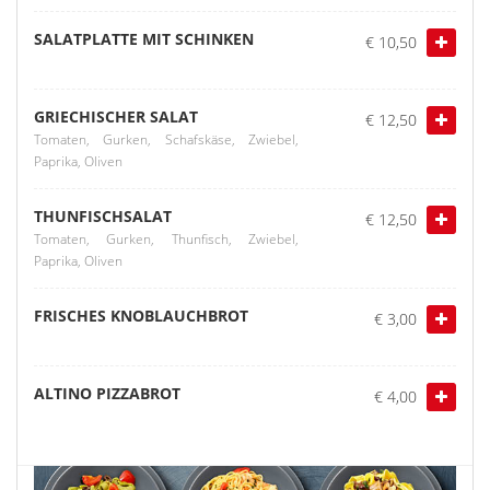
SALATPLATTE MIT SCHINKEN
€ 10,50
GRIECHISCHER SALAT
€ 12,50
Tomaten, Gurken, Schafskäse, Zwiebel,
Paprika, Oliven
THUNFISCHSALAT
€ 12,50
Tomaten, Gurken, Thunfisch, Zwiebel,
Paprika, Oliven
FRISCHES KNOBLAUCHBROT
€ 3,00
ALTINO PIZZABROT
€ 4,00