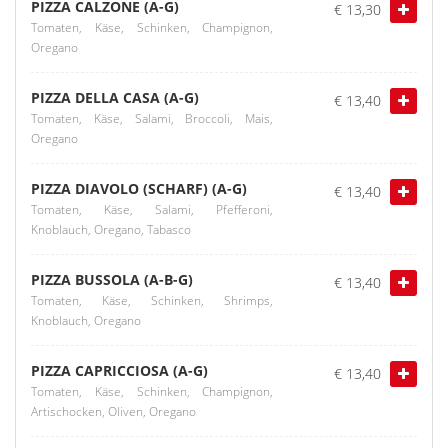
PIZZA CALZONE (A-G)
€ 13,30
Tomaten, Käse, Schinken, Champignon,
Oregano
PIZZA DELLA CASA (A-G)
€ 13,40
Tomaten, Käse, Salami, Broccoli, Mais,
Oregano
PIZZA DIAVOLO (SCHARF) (A-G)
€ 13,40
Tomaten, Käse, Salami, Pfefferoni,
Knoblauch, Oregano, Tabasco
PIZZA BUSSOLA (A-B-G)
€ 13,40
Tomaten, Käse, Schinken, Shrimps,
Knoblauch, Oregano
PIZZA CAPRICCIOSA (A-G)
€ 13,40
Tomaten, Käse, Schinken, Champignon,
Artischocken, Oliven, Oregano