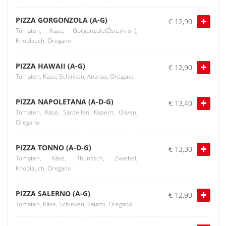
PIZZA GORGONZOLA (A-G)
€ 12,90
Tomaten, Käse, Gorgonzole(Österkron),
Knoblauch, Oregano
PIZZA HAWAII (A-G)
€ 12,90
Tomaten, Käse, Schinken, Ananas, Oregano
PIZZA NAPOLETANA (A-D-G)
€ 13,40
Tomaten, Käse, Sardellen, Kapern, Oliven,
Oregano
PIZZA TONNO (A-D-G)
€ 13,30
Tomaten, Käse, Thunfisch, Zwiebel,
Knoblauch, Oregano
PIZZA SALERNO (A-G)
€ 12,90
Tomaten, Käse, Schinken, Salami, Oregano